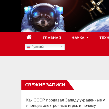
Перейти
к
содержимому
ГЛАВНАЯ
НАУКА
ТЕХ
Русский
TESTTEXT
СВЕЖИЕ ЗАПИСИ
Как СССР продавал Западу украденные у
японцев электронные игры, и почему