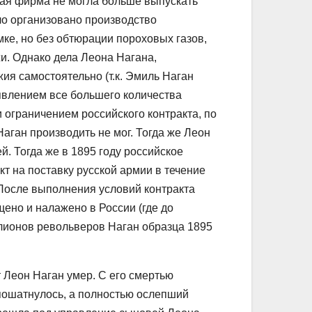
кая фирма не могла больше выпускать
ло организовано производство
мке, но без обтюрации пороховых газов,
и. Однако дела Леона Нагана,
ия самостоятельно (т.к. Эмиль Наган
оявлением все большего количества
 ограничением российского контракта, по
аган производить не мог. Тогда же Леон
. Тогда же в 1895 году российское
т на поставку русской армии в течение
 После выполнения условий контракта
ено и налажено в России (где до
ионов револьверов Наган образца 1895
т Леон Наган умер. С его смертью
пошатнулось, а полностью ослепший