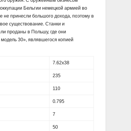
ого оружия. С оружейным бизнесом
е оккупации Бельгии немецкой армией во
 не принесли большого дохода, поэтому в
свое существование. Станки и
ли проданы в Польшу, где они
 модель 30», являвшегося копией
7.62х38
235
110
0.795
7
50