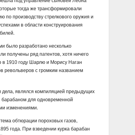
ерешла под управление сыновей Леона
, которые тогда же трансформировали
ю по производству стрелкового оружия и
 успехами в области конструирования
билей.
ми было разработано несколько
и получены ряд патентов, хотя ничего
о в 1910 году Шарлю и Морису Наган
ов револьверов с громким названием
ти дела, являлся компиляцией предыдущих
о барабаном для одновременной
ми изменениями.
стема обтюрации пороховых газов,
895 года. При взведении курка барабан