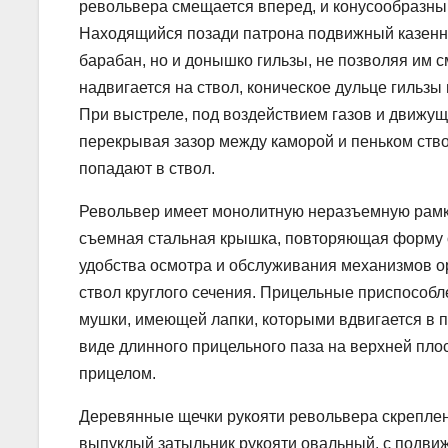
револьвера смещается вперед, и конусообразный
Находящийся позади патрона подвижный казенни
барабан, но и донышко гильзы, не позволяя им 
надвигается на ствол, коническое дульце гильзы
При выстреле, под воздействием газов и движущ
перекрывая зазор между каморой и пеньком ство
попадают в ствол.
Револьвер имеет монолитную неразъемную рамку
съемная стальная крышка, повторяющая форму 
удобства осмотра и обслуживания механизмов о
ствол круглого сечения. Прицельные приспособл
мушки, имеющей лапки, которыми вдвигается в п
виде длинного прицельного паза на верхней пл
прицелом.
Деревянные щечки рукояти револьвера скрепле
выпуклый затыльник рукояти овальный, с подви