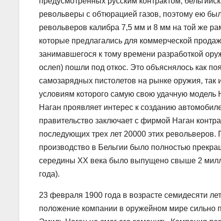
предусмотренных русским контрактом, бельгийс
револьверы с обтюрацией газов, поэтому ею бы
револьверов калибра 7,5 мм и 8 мм на той же ра
которые предлагались для коммерческой продаж
занимавшегося к тому времени разработкой оруж
ослеп) пошли под откос. Это объяснялось как п
самозарядных пистолетов на рынке оружия, так и
условиям которого самую свою удачную модель Н
Наган проявляет интерес к созданию автомобилей
правительство заключает с фирмой Наган контрак
последующих трех лет 20000 этих револьверов.
производство в Бельгии было полностью прекращ
середины ХХ века было выпущено свыше 2 милл
года).
23 февраля 1900 года в возрасте семидесяти ле
положение компании в оружейном мире сильно 