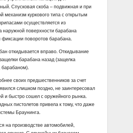
ный. Спусковая скоба – подвижная и при
ой механизм куркового типа с открытым
припасами осуществляется из
а наружной поверхности барабана
 фиксации поворотов барабана.
абан откидывается вправо. Откидывание
защелки барабана назад (защелка
а барабаном).
добнее своих предшественников за счет
явился слишком поздно, не заинтересовал
ей и быстро сошел с оружейного рынка.
ных пистолетов привела к тому, что даже
истемы Браунинга.
ся на производстве автомобилей,