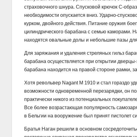
страховочного шнура. Спусковой крючок С-образ
необходимости опускается вниз. Ударно-спусков
курком, двойного действия. Питание оружия бое
цилиндрического барабана с семью каморами. Н
находятся овальные долы и небольшие пазы для
Для заряжания и удаления стреляных гильз бар
барабана осуществляется при открытии дверцы-
барабана находится на правой стороне рамки, з
Хотя револьвер Nagant M 1910 и стал гораздо у
возможности одновременной перезарядки, он по
практически никого из потенциальных покупател
Все более возрастающая популярность самозаряд
в Бельгии на вооружение был принят пистолет с
Братья Наган решили в основном сосредоточить