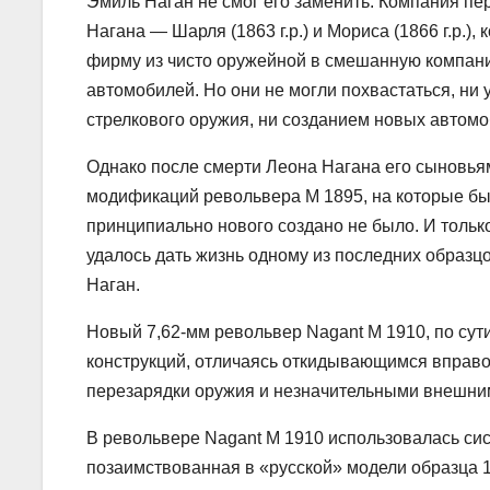
Эмиль Наган не смог его заменить. Компания п
Нагана — Шарля (1863 г.р.) и Мориса (1866 г.р.)
фирму из чисто оружейной в смешанную компани
автомобилей. Но они не могли похвастаться, ни
стрелкового оружия, ни созданием новых автомо
Однако после смерти Леона Нагана его сыновья
модификаций револьвера М 1895, на которые был
принципиально нового создано не было. И тольк
удалось дать жизнь одному из последних образц
Наган.
Новый 7,62-мм револьвер Nagant M 1910, по су
конструкций, отличаясь откидывающимся вправ
перезарядки оружия и незначительными внешни
В револьвере Nagant M 1910 использовалась си
позаимствованная в «русской» модели образца 1