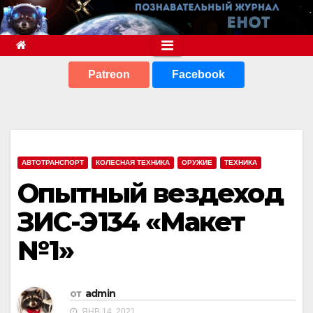
Перейти
к
содержимому
Patreon
Facebook
АВТОТРАНСПОРТ
КОЛЕСНАЯ ТЕХНИКА
ОРУЖИЕ
ТЕХНИКА
Опытный вездеход
ЗИС-Э134 «Макет
№1»
от
admin
ЯНВ 14, 2021