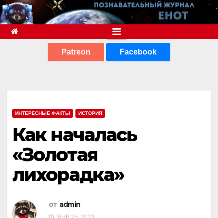
Перейти
к
содержимому
Patreon
Facebook
ИНТЕРЕСНЫЕ ФАКТЫ
ИСТОРИЯ
Как началась
«Золотая
лихорадка»
от
admin
ЯНВ 25, 2023