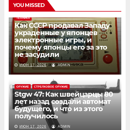
YOU MISSED
ИНТЕРЕСНЫЕ ФАКТЫ
ИСТОРИЯ
МИР
РАЗНОЕ
ТЕХНИКА
Как СССР продавал Западу
украденные у японцев
электронные игры, и
почему японцы его за это
не засудили
ИЮН 17, 2026
ADMIN
ОРУЖИЕ
СТРЕЛКОВОЕ ОРУЖИЕ
Stgw 47: Как швейцарцы 80
лет назад создали автомат
будущего, и что из этого
получилось
ИЮН 17, 2026
ADMIN