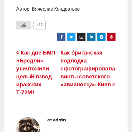
Автор: Вячеслав Кондратьев
+12
Навигация
Как две БМП
Как британская
«Бредли»
подлодка
по
уничтожили
сфотографировала
записям
целый взвод
винты советского
иракских
«авианосца» Киев
Т-72М1
от
admin