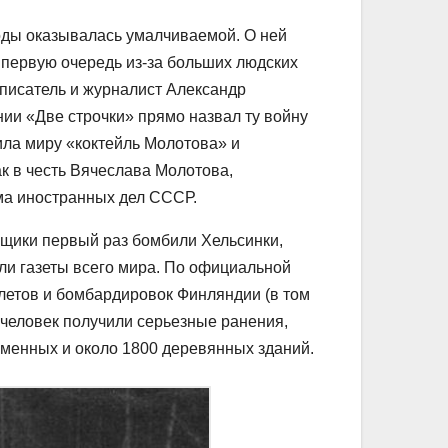
оды оказывалась умалчиваемой. О ней
в первую очередь из-за больших людских
писатель и журналист Александр
ии «Две строчки» прямо назвал ту войну
ила миру «коктейль Молотова» и
к в честь Вячеслава Молотова,
ма иностранных дел СССР.
вщики первый раз бомбили Хельсинки,
ли газеты всего мира. По официальной
етов и бомбардировок Финляндии (в том
 человек получили серьезные ранения,
аменных и около 1800 деревянных зданий.