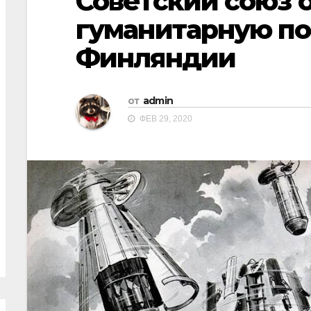
Советский союз 
гуманитарную п
Финляндии
от
admin
ФЕВ 29, 2020