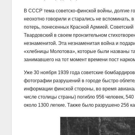
В СССР тема советско-финской войны, долгие г
неохотно говорили и старались не вспоминать, 
потерь, понесенных Красной Армией. Советский 
Твардовский в своем пронзительном стихотворен
незнаменитой. Эта незнаменитая война и подар
«хлебницы Молотова», которые были названы та
занимавшего на тот момент времени пост нарко
Уже 30 ноября 1939 года советские бомбардиро
фотографии разрушений в городе быстро облете
информации финской стороны, во время авианал
числе столицы страны) погибло 956 человек, 540
около 1300 легкие. Также было разрушено 256 к