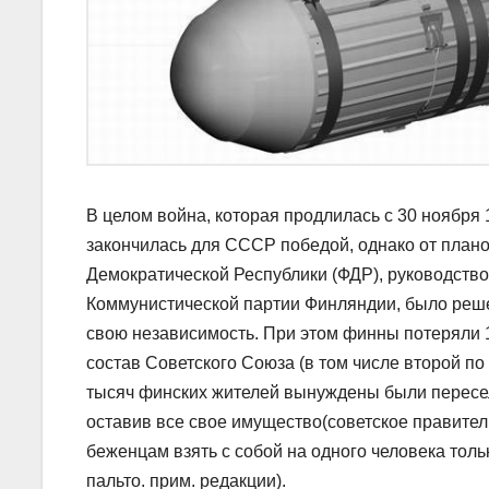
В целом война, которая продлилась с 30 ноября 1
закончилась для СССР победой, однако от план
Демократической Республики (ФДР), руководств
Коммунистической партии Финляндии, было реше
свою независимость. При этом финны потеряли 
состав Советского Союза (в том числе второй по
тысяч финских жителей вынуждены были пересел
оставив все свое имущество(советское правите
беженцам взять с собой на одного человека тольк
пальто. прим. редакции).