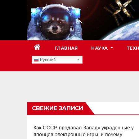
Перейти
к
содержимому
ГЛАВНАЯ
НАУКА
ТЕХ
Русский
TESTTEXT
СВЕЖИЕ ЗАПИСИ
Как СССР продавал Западу украденные у
японцев электронные игры, и почему