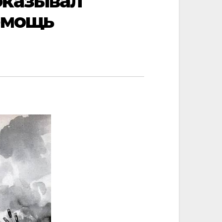
оказывал
омощь