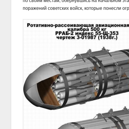
по своим местам, обернувшись на начальном эт
поражений советских войск, которые понесли ог