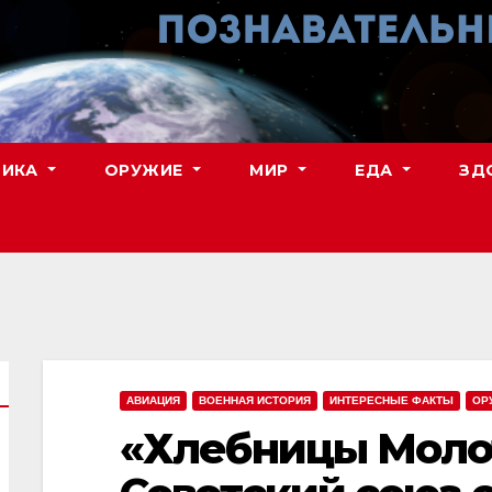
НИКА
ОРУЖИЕ
МИР
ЕДА
ЗД
АВИАЦИЯ
ВОЕННАЯ ИСТОРИЯ
ИНТЕРЕСНЫЕ ФАКТЫ
ОР
«Хлебницы Молот